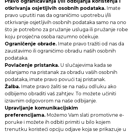
Pravo ograničavanja i/ili odbijanja korištenja i
otkrivanja osjetljivih osobnih podataka.
Imate
pravo uputiti nas da ograničimo upotrebu i/ili
otkrivanje osjetljivih osobnih podataka samo na ono
što je potrebno za pružanje usluga ili pružanje robe
koju prosječna osoba razumno očekuje.
Ograničenje obrade.
Imate pravo tražiti od nas da
zaustavimo ili ograničimo obradu naših osobnih
podataka.
Povlačenje pristanka.
U slučajevima kada se
oslanjamo na pristanak za obradu vaših osobnih
podataka, imate pravo povući taj pristanak.
Žalba.
Imate pravo žaliti se na našu odluku ako
odbijemo obraditi vaš zahtjev. To možete učiniti
izravnim odgovorom na naše odbijanje.
Upravljanje komunikacijskim
preferencijama.
Možemo Vam slati promotivne e-
poruke i možete ih odbiti primiti u bilo kojem
trenutku koristeći opciju odjave koja se prikazuje u