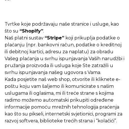
Tvrtke koje podržavaju naše stranice i usluge, kao
što su
“Shopify”
.
Naš platni sustav
“Stripe”
koji prikuplja podatke o
plaćanju (npr. bankovni račun, podatke o kreditnoj
ili debitnoj kartici, adresu za naplatu) za obradu
Vašeg plaćanja u svrhu ispunjavanja Vaših narudžbi i
pružanja proizvoda ili usluga koje Ste zatražili u
svrhu ispunjavanja našeg ugovora s Vama.
Kada posjetite naš web shop, otvorite ili kliknete e-
poštu koju vam šaljemo ili komunicirate s našim
uslugama ili oglasima, mi ili treće strane s kojima
radimo možemo automatski prikupiti određene
informacije pomoću mrežnih tehnologija praćenja
kao što su pikseli, internetski svjetionici, programi za
razvoj softvera, biblioteke trećih strana i “kolačići”.