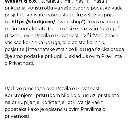
Wallart d.o.o.
(“stranica”, “mi”, “nas ” ili “naša”)
prikuplja, koristi i otkriva vaše osobne podatke kada
posjetite, koristite naše usluge ili izvršite kupnju
na
https://studijo.co/
(“web shop”) ili nas na drugi
način kontaktirate (zajednički se nazivaju “usluge”).
U svrhu ovih Pravila o Privatnosti, “Vi” i “Vaš” znače
Vas kao korisnika usluga, bilo da ste korisnik,
posjetitelj internetske stranice ili druga fizička osoba
čije smo podatke prikupili u skladu s ovim Pravilima
o Privatnosti.
Pažljivo pročitajte ova Pravila o Privatnosti.
Korištenjem i pristupom bilo kojoj usluzi pristajete
na prikupljanje, korištenje i otkrivanje vaših
podataka kako je opisano u ovim Pravilima o
privatnosti.