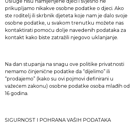
Usluge nisu namijenjene djeci i svjesno ne
prikupljamo nikakve osobne podatke o djeci. Ako
ste roditelj ili skrbnik djeteta koje nam je dalo svoje
osobne podatke, u svakom trenutku možete nas
kontaktirati pomoću dolje navedenih podataka za
kontakt kako biste zatražili njegovo uklanjanje.
Na dan stupanja na snagu ove politike privatnosti
nemamo činjenične podatke da “dijelimo” ili
“prodajemo” (kako su ovi pojmovi definirani u
važećem zakonu) osobne podatke osoba mlađih od
16 godina.
SIGURNOST I POHRANA VAŠIH PODATAKA