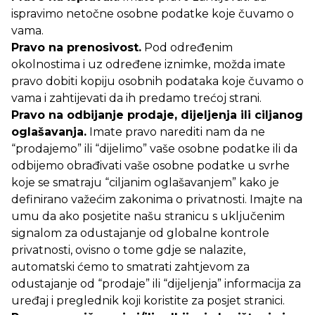
ispravimo netočne osobne podatke koje čuvamo o
vama.
Pravo na prenosivost.
Pod određenim
okolnostima i uz određene iznimke, možda imate
pravo dobiti kopiju osobnih podataka koje čuvamo o
vama i zahtijevati da ih predamo trećoj strani.
Pravo na odbijanje prodaje, dijeljenja ili ciljanog
oglašavanja.
Imate pravo narediti nam da ne
“prodajemo” ili “dijelimo” vaše osobne podatke ili da
odbijemo obrađivati vaše osobne podatke u svrhe
koje se smatraju “ciljanim oglašavanjem” kako je
definirano važećim zakonima o privatnosti. Imajte na
umu da ako posjetite našu stranicu s uključenim
signalom za odustajanje od globalne kontrole
privatnosti, ovisno o tome gdje se nalazite,
automatski ćemo to smatrati zahtjevom za
odustajanje od “prodaje” ili “dijeljenja” informacija za
uređaj i preglednik koji koristite za posjet stranici.