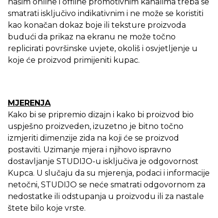
našim online i offline promotivnim kanalima treba se
smatrati isključivo indikativnim i ne može se koristiti
kao konačan dokaz boje ili teksture proizvoda
budući da prikaz na ekranu ne može točno
replicirati površinske uvjete, okoliš i osvjetljenje u
koje će proizvod primijeniti kupac.
MJERENJA
Kako bi se pripremio dizajn i kako bi proizvod bio
uspješno proizveden, izuzetno je bitno točno
izmjeriti dimenzije zida na koji će se proizvod
postaviti. Uzimanje mjera i njihovo ispravno
dostavljanje STUDIJO-u isključiva je odgovornost
Kupca. U slučaju da su mjerenja, podaci i informacije
netočni, STUDIJO se neće smatrati odgovornom za
nedostatke ili odstupanja u proizvodu ili za nastale
štete bilo koje vrste.