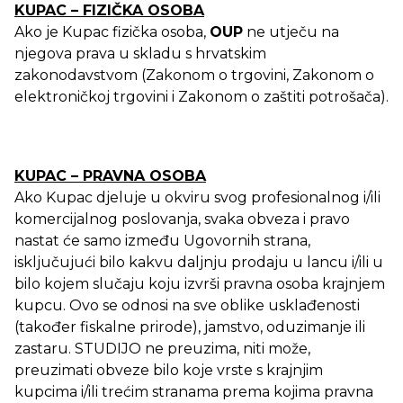
KUPAC – FIZIČKA OSOBA
Ako je Kupac fizička osoba,
OUP
ne utječu na
njegova prava u skladu s hrvatskim
zakonodavstvom (Zakonom o trgovini, Zakonom o
elektroničkoj trgovini i Zakonom o zaštiti potrošača).
KUPAC – PRAVNA OSOBA
Ako Kupac djeluje u okviru svog profesionalnog i/ili
komercijalnog poslovanja, svaka obveza i pravo
nastat će samo između Ugovornih strana,
isključujući bilo kakvu daljnju prodaju u lancu i/ili u
bilo kojem slučaju koju izvrši pravna osoba krajnjem
kupcu. Ovo se odnosi na sve oblike usklađenosti
(također fiskalne prirode), jamstvo, oduzimanje ili
zastaru. STUDIJO ne preuzima, niti može,
preuzimati obveze bilo koje vrste s krajnjim
kupcima i/ili trećim stranama prema kojima pravna