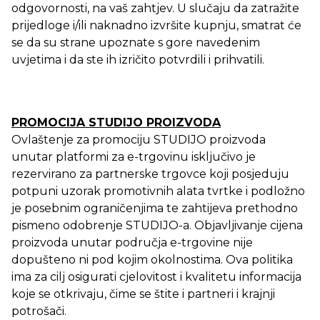
odgovornosti, na vaš zahtjev. U slučaju da zatražite
prijedloge i/ili naknadno izvršite kupnju, smatrat će
se da su strane upoznate s gore navedenim
uvjetima i da ste ih izričito potvrdili i prihvatili.
PROMOCIJA STUDIJO PROIZVODA
Ovlaštenje za promociju STUDIJO proizvoda
unutar platformi za e-trgovinu isključivo je
rezervirano za partnerske trgovce koji posjeduju
potpuni uzorak promotivnih alata tvrtke i podložno
je posebnim ograničenjima te zahtijeva prethodno
pismeno odobrenje STUDIJO-a. Objavljivanje cijena
proizvoda unutar područja e-trgovine nije
dopušteno ni pod kojim okolnostima. Ova politika
ima za cilj osigurati cjelovitost i kvalitetu informacija
koje se otkrivaju, čime se štite i partneri i krajnji
potrošači.