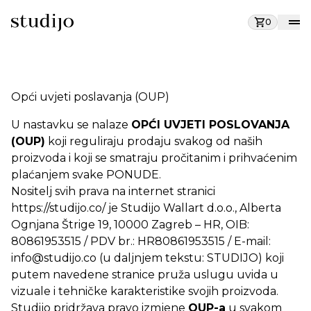
0
Opći uvjeti poslavanja (OUP)
U nastavku se nalaze
OPĆI UVJETI POSLOVANJA
(OUP)
koji reguliraju prodaju svakog od naših
proizvoda i koji se smatraju pročitanim i prihvaćenim
plaćanjem svake PONUDE.
Nositelj svih prava na internet stranici
https://studijo.co/
je Studijo Wallart d.o.o., Alberta
Ognjana Štrige 19, 10000 Zagreb – HR, OIB:
80861953515 / PDV br.: HR80861953515 / E-mail:
info@studijo.co
(u daljnjem tekstu: STUDIJO) koji
putem navedene stranice pruža uslugu uvida u
vizuale i tehničke karakteristike svojih proizvoda.
Studijo pridržava pravo izmjene
OUP-a
u svakom