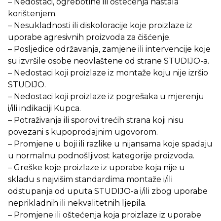
– Nedostaci, ogrebotine ili oštećenja nastala
korištenjem.
– Nesukladnosti ili diskoloracije koje proizlaze iz
uporabe agresivnih proizvoda za čišćenje.
– Posljedice održavanja, zamjene ili intervencije koje
su izvršile osobe neovlaštene od strane STUDIJO-a.
– Nedostaci koji proizlaze iz montaže koju nije izršio
STUDIJO.
– Nedostaci koji proizlaze iz pogrešaka u mjerenju
i/ili indikaciji Kupca.
– Potraživanja ili sporovi trećih strana koji nisu
povezani s kupoprodajnim ugovorom.
– Promjene u boji ili razlike u nijansama koje spadaju
u normalnu podnošljivost kategorije proizvoda.
– Greške koje proizlaze iz uporabe koja nije u
skladu s najvišim standardima montaže i/ili
odstupanja od uputa STUDIJO-a i/ili zbog uporabe
neprikladnih ili nekvalitetnih ljepila.
– Promjene ili oštećenja koja proizlaze iz uporabe