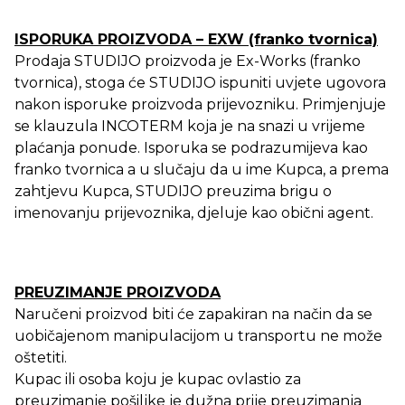
ISPORUKA PROIZVODA – EXW (franko tvornica)
Prodaja STUDIJO proizvoda je Ex-Works (franko
tvornica), stoga će STUDIJO ispuniti uvjete ugovora
nakon isporuke proizvoda prijevozniku. Primjenjuje
se klauzula INCOTERM koja je na snazi ​​u vrijeme
plaćanja ponude. Isporuka se podrazumijeva kao
franko tvornica a u slučaju da u ime Kupca, a prema
zahtjevu Kupca, STUDIJO preuzima brigu o
imenovanju prijevoznika, djeluje kao obični agent.
PREUZIMANJE PROIZVODA
Naručeni proizvod biti će zapakiran na način da se
uobičajenom manipulacijom u transportu ne može
oštetiti.
Kupac ili osoba koju je kupac ovlastio za
preuzimanje pošiljke je dužna prije preuzimanja