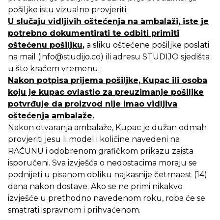
pošiljke istu vizualno provjeriti.
U slučaju vidljivih oštećenja na ambalaži, iste je
potrebno dokumentirati te odbiti primiti
oštećenu pošiljku
,
a sliku oštećene pošiljke poslati
na mail (
info@studijo.co
) ili adresu STUDIJO sjedišta
u što kraćem vremenu.
Nakon potpisa prijema pošiljke, Kupac ili osoba
koju je kupac ovlastio za preuzimanje pošiljke
potvrđuje da proizvod nije imao vidljiva
oštećenja ambalaže.
Nakon otvaranja ambalaže, Kupac je dužan odmah
provjeriti jesu li model i količine navedeni na
RAČUNU i odobrenom grafičkom prikazu zaista
isporučeni. Sva izvješća o nedostacima moraju se
podnijeti u pisanom obliku najkasnije četrnaest (14)
dana nakon dostave. Ako se ne primi nikakvo
izvješće u prethodno navedenom roku, roba će se
smatrati ispravnom i prihvaćenom.