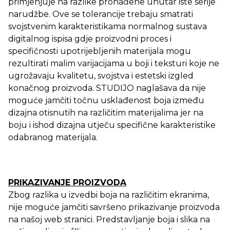
primjenjuje na razlike pronađene unutar iste serije
narudžbe. Ove se tolerancije trebaju smatrati
svojstvenim karakteristikama normalnog sustava
digitalnog ispisa gdje proizvodni proces i
specifičnosti upotrijebljenih materijala mogu
rezultirati malim varijacijama u boji i teksturi koje ne
ugrožavaju kvalitetu, svojstva i estetski izgled
konačnog proizvoda. STUDIJO naglašava da nije
moguće jamčiti točnu usklađenost boja između
dizajna otisnutih na različitim materijalima jer na
boju i ishod dizajna utječu specifične karakteristike
odabranog materijala.
PRIKAZIVANJE PROIZVODA
Zbog razlika u izvedbi boja na različitim ekranima,
nije moguće jamčiti savršeno prikazivanje proizvoda
na našoj web stranici. Predstavljanje boja i slika na