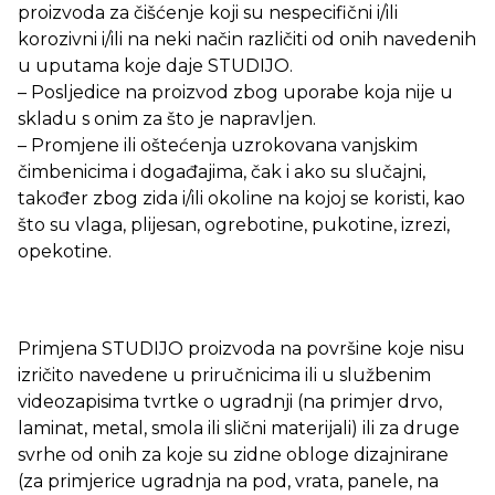
proizvoda za čišćenje koji su nespecifični i/ili
korozivni i/ili na neki način različiti od onih navedenih
u uputama koje daje STUDIJO.
– Posljedice na proizvod zbog uporabe koja nije u
skladu s onim za što je napravljen.
– Promjene ili oštećenja uzrokovana vanjskim
čimbenicima i događajima, čak i ako su slučajni,
također zbog zida i/ili okoline na kojoj se koristi, kao
što su vlaga, plijesan, ogrebotine, pukotine, izrezi,
opekotine.
Primjena STUDIJO proizvoda na površine koje nisu
izričito navedene u priručnicima ili u službenim
videozapisima tvrtke o ugradnji (na primjer drvo,
laminat, metal, smola ili slični materijali) ili za druge
svrhe od onih za koje su zidne obloge dizajnirane
(za primjerice ugradnja na pod, vrata, panele, na