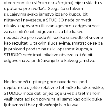
otvorenom ili u sličnim okruženjima) nije u skladu s
uputama proizvođača. Stoga će u takvim
slučajevima svako jamstvo izdano kupcu biti
ništavno i nevažeće, a STUDIJO neće prihvatiti
nikakvu ugovornu ili izvanugovornu odgovornost
za isto, niti će biti odgovorna za bilo kakve
nedostatke proizvoda i/ili razlike u izvedbi otkrivene
kao rezultat. U takvim slučajevima, smatrat će se da
je proizvod prodan na rizik i opasnost kupca, a
STUDIJO neće imati nikakve obveze, niti će biti
odgovorna za pridržavanje bilo kakvog jamstva.
Ne dovodeći u pitanje gore navedeno i pod
uvjetom da dijelite relativne tehničke karakteristike,
STUDIJO može dati prijedloge u vezi s tretmanom
vaših instalacijskih površina, ali samo kao oblik puke
ljubaznosti i bez prihvaćanja bilo kakve