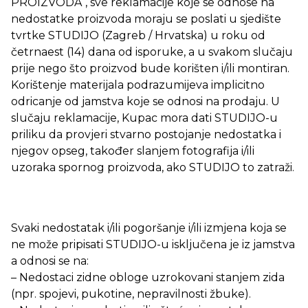
PROIZVODA“, sve reklamacije koje se odnose na
nedostatke proizvoda moraju se poslati u sjedište
tvrtke STUDIJO (Zagreb / ​​Hrvatska) u roku od
četrnaest (14) dana od isporuke, a u svakom slučaju
prije nego što proizvod bude korišten i/ili montiran.
Korištenje materijala podrazumijeva implicitno
odricanje od jamstva koje se odnosi na prodaju. U
slučaju reklamacije, Kupac mora dati STUDIJO-u
priliku da provjeri stvarno postojanje nedostatka i
njegov opseg, također slanjem fotografija i/ili
uzoraka spornog proizvoda, ako STUDIJO to zatraži.
Svaki nedostatak i/ili pogoršanje i/ili izmjena koja se
ne može pripisati STUDIJO-u isključena je iz jamstva
a odnosi se na:
– Nedostaci zidne obloge uzrokovani stanjem zida
(npr. spojevi, pukotine, nepravilnosti žbuke).