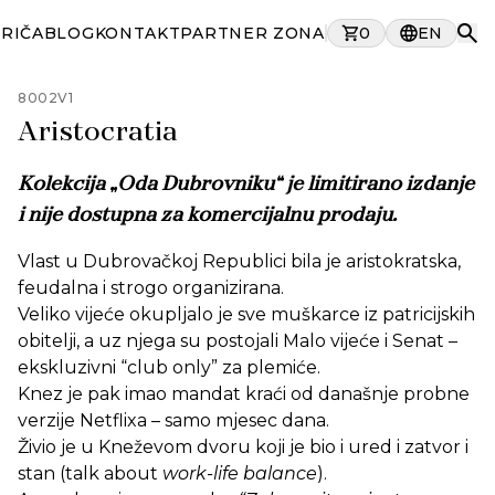
PRIČA
BLOG
KONTAKT
PARTNER ZONA
0
EN
8002V1
Aristocratia
Kolekcija „Oda Dubrovniku“ je limitirano izdanje
i nije dostupna za komercijalnu prodaju.
Vlast u Dubrovačkoj Republici bila je aristokratska,
feudalna i strogo organizirana.
Veliko vijeće okupljalo je sve muškarce iz patricijskih
obitelji, a uz njega su postojali Malo vijeće i Senat –
ekskluzivni “club only” za plemiće.
Knez je pak imao mandat kraći od današnje probne
verzije Netflixa – samo mjesec dana.
Živio je u Kneževom dvoru koji je bio i ured i zatvor i
stan (talk about
work-life balance
).