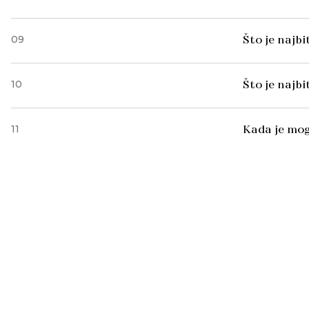
09
Što je najb
10
Što je najb
11
Kada je mog