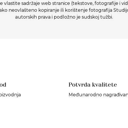
 vlastite sadržaje web stranice (tekstove, fotografije i vi
eovlašteno kopiranje ili korištenje fotografija Studij
autorskih prava i podložno je sudskoj tužbi.
vod
Potvrda kvalitete
oizvodnja
Međunarodno nagrađivan 