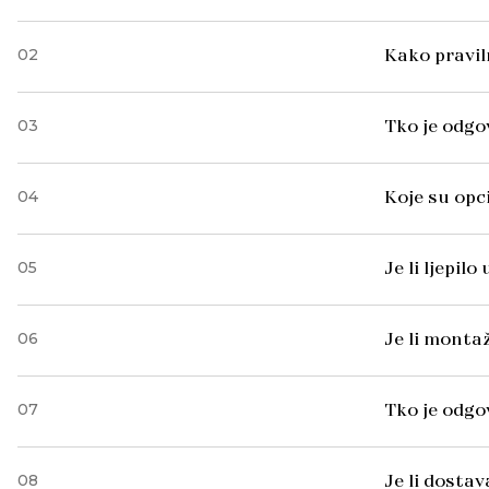
02
Kako pravil
03
Tko je odgo
04
Koje su opc
05
Je li ljepil
06
Je li monta
07
Tko je odg
08
Je li dosta