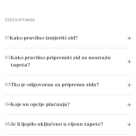
ČESTA PITANJA
01
Kako pravilno izmjeriti zid?
02
Kako pravilno pripremiti zid za montažu
tapeta?
03
Tko je odgovoran za pripremu zida?
04
Koje su opcije plaćanja?
05
Je li ljepilo uključeno u cijenu tapete?