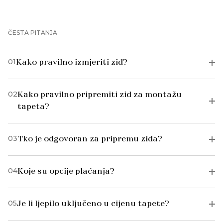
ČESTA PITANJA
01
Kako pravilno izmjeriti zid?
02
Kako pravilno pripremiti zid za montažu
tapeta?
03
Tko je odgovoran za pripremu zida?
04
Koje su opcije plaćanja?
05
Je li ljepilo uključeno u cijenu tapete?