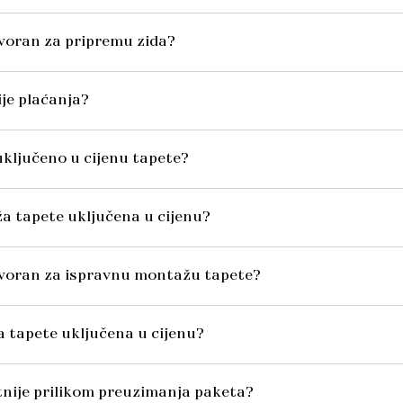
voran za pripremu zida?
ije plaćanja?
o uključeno u cijenu tapete?
ža tapete uključena u cijenu?
ovoran za ispravnu montažu tapete?
va tapete uključena u cijenu?
itnije prilikom preuzimanja paketa?