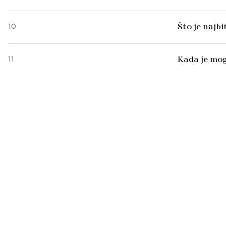
10
Što je najb
11
Kada je mog