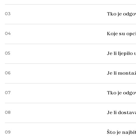
03
Tko je odgo
04
Koje su opc
05
Je li ljepil
06
Je li monta
07
Tko je odg
08
Je li dosta
09
Što je najb