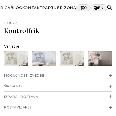
PRIČA
BLOG
KONTAKT
PARTNER ZONA
0
EN
1090V2
Kontrolfrik
Varijacije
MOGUĆNOST IZVEDBE
ŠIRINA ROLE
IZRADA I DOSTAVA
POSTAVLJANJE