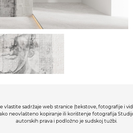
 vlastite sadržaje web stranice (tekstove, fotografije i vi
eovlašteno kopiranje ili korištenje fotografija Studij
autorskih prava i podložno je sudskoj tužbi.