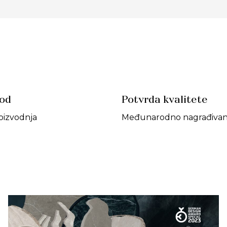
vod
Potvrda kvalitete
oizvodnja
Međunarodno nagrađivan 