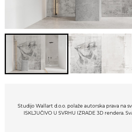
Studijo Wallart d.o.o. polaže autorska prava na sve
ISKLJUČIVO U SVRHU IZRADE 3D rendera. Svako n