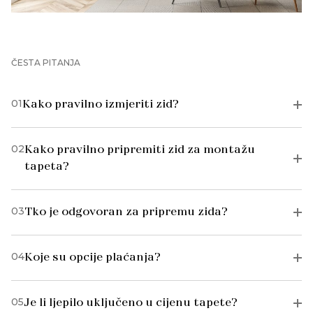
ČESTA PITANJA
01
Kako pravilno izmjeriti zid?
02
Kako pravilno pripremiti zid za montažu
tapeta?
03
Tko je odgovoran za pripremu zida?
04
Koje su opcije plaćanja?
05
Je li ljepilo uključeno u cijenu tapete?