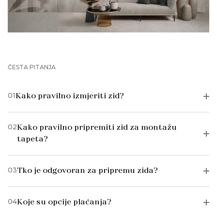
ČESTA PITANJA
01
Kako pravilno izmjeriti zid?
02
Kako pravilno pripremiti zid za montažu
tapeta?
03
Tko je odgovoran za pripremu zida?
04
Koje su opcije plaćanja?