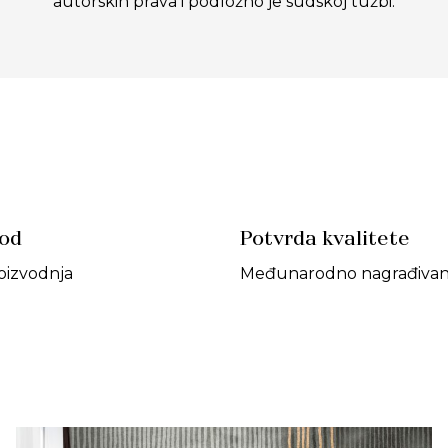
autorskih prava i podložno je sudskoj tužbi.
vod
Potvrda kvalitete
oizvodnja
Međunarodno nagrađivan 