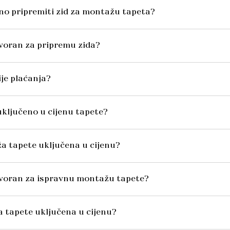
no pripremiti zid za montažu tapeta?
voran za pripremu zida?
ije plaćanja?
o uključeno u cijenu tapete?
ža tapete uključena u cijenu?
ovoran za ispravnu montažu tapete?
va tapete uključena u cijenu?