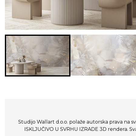
Studijo Wallart d.o.o. polaže autorska prava na sve
ISKLJUČIVO U SVRHU IZRADE 3D rendera. Svako n