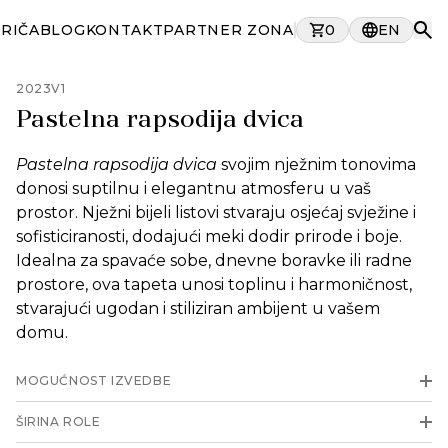
PRIČA
BLOG
KONTAKT
PARTNER ZONA
0
EN
2023V1
Pastelna rapsodija dvica
Pastelna rapsodija dvica
svojim nježnim tonovima
donosi suptilnu i elegantnu atmosferu u vaš
prostor. Nježni bijeli listovi stvaraju osjećaj svježine i
sofisticiranosti, dodajući meki dodir prirode i boje.
Idealna za spavaće sobe, dnevne boravke ili radne
prostore, ova tapeta unosi toplinu i harmoničnost,
stvarajući ugodan i stiliziran ambijent u vašem
domu.
MOGUĆNOST IZVEDBE
ŠIRINA ROLE