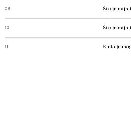
09
Što je najb
10
Što je najb
11
Kada je mog