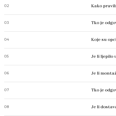
02
Kako pravil
03
Tko je odgo
04
Koje su opc
05
Je li ljepil
06
Je li monta
07
Tko je odg
08
Je li dosta