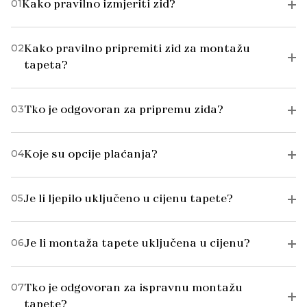
01
Kako pravilno izmjeriti zid?
02
Kako pravilno pripremiti zid za montažu
tapeta?
03
Tko je odgovoran za pripremu zida?
04
Koje su opcije plaćanja?
05
Je li ljepilo uključeno u cijenu tapete?
06
Je li montaža tapete uključena u cijenu?
07
Tko je odgovoran za ispravnu montažu
tapete?