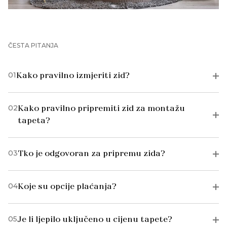
ČESTA PITANJA
01
Kako pravilno izmjeriti zid?
02
Kako pravilno pripremiti zid za montažu
tapeta?
03
Tko je odgovoran za pripremu zida?
04
Koje su opcije plaćanja?
05
Je li ljepilo uključeno u cijenu tapete?