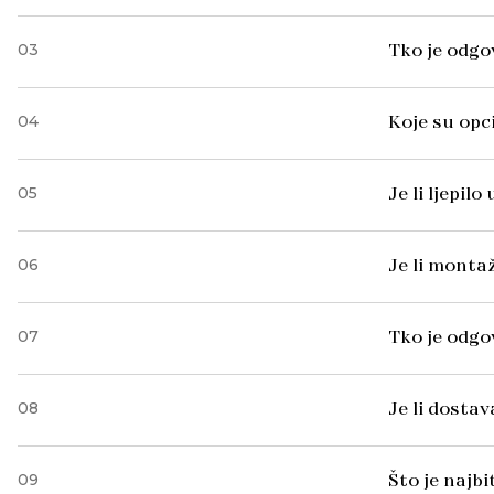
03
Tko je odgo
04
Koje su opc
05
Je li ljepil
06
Je li monta
07
Tko je odg
08
Je li dosta
09
Što je najb