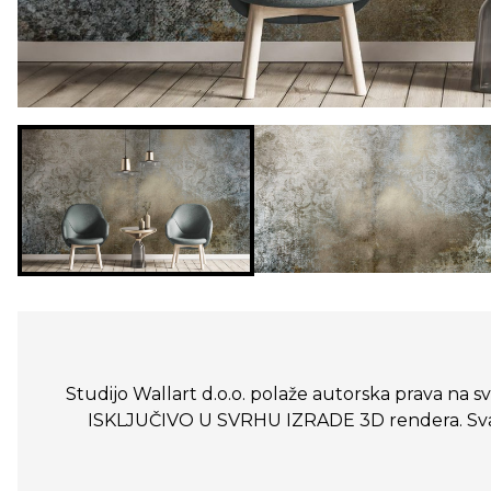
Studijo Wallart d.o.o. polaže autorska prava na sve
ISKLJUČIVO U SVRHU IZRADE 3D rendera. Svako n