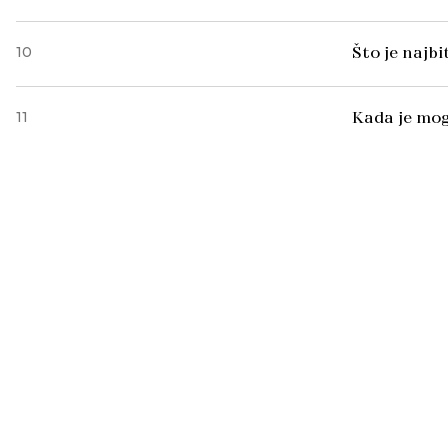
10
Što je najb
11
Kada je mog