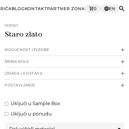
PRIČA
BLOG
KONTAKT
PARTNER ZONA
0
EN
1030V1
Staro zlato
MOGUĆNOST IZVEDBE
ŠIRINA ROLE
IZRADA I DOSTAVA
POSTAVLJANJE
Uključi u Sample Box
Uključi u ponudu