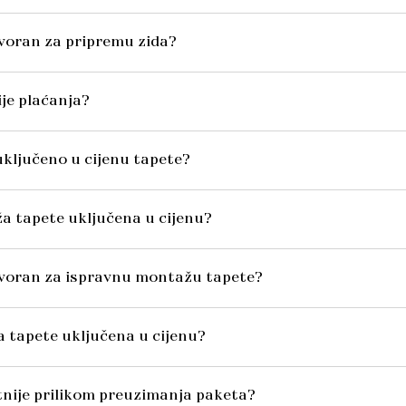
voran za pripremu zida?
ije plaćanja?
o uključeno u cijenu tapete?
ža tapete uključena u cijenu?
ovoran za ispravnu montažu tapete?
va tapete uključena u cijenu?
itnije prilikom preuzimanja paketa?