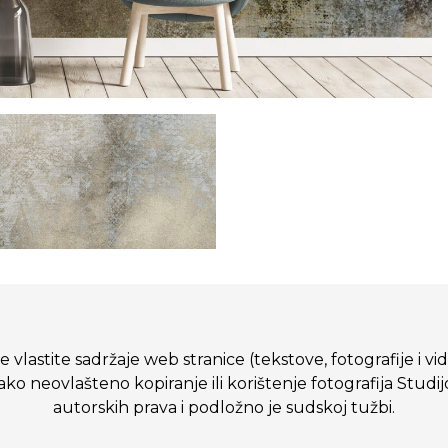
 vlastite sadržaje web stranice (tekstove, fotografije i vi
eovlašteno kopiranje ili korištenje fotografija Studij
autorskih prava i podložno je sudskoj tužbi.