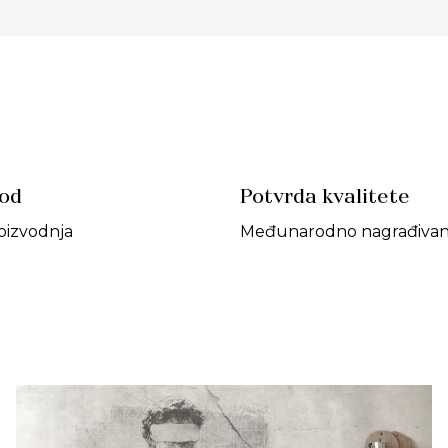
vod
Potvrda kvalitete
oizvodnja
Međunarodno nagrađivan 