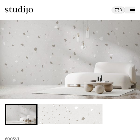
0
6005V1