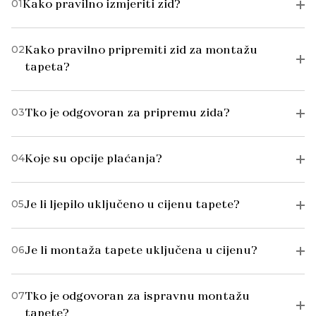
01
Kako pravilno izmjeriti zid?
02
Kako pravilno pripremiti zid za montažu
tapeta?
03
Tko je odgovoran za pripremu zida?
04
Koje su opcije plaćanja?
05
Je li ljepilo uključeno u cijenu tapete?
06
Je li montaža tapete uključena u cijenu?
07
Tko je odgovoran za ispravnu montažu
tapete?