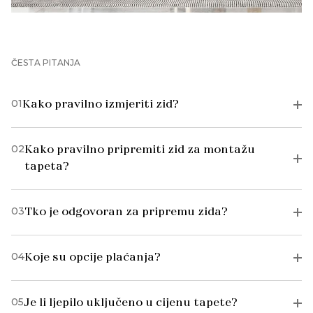
ČESTA PITANJA
01
Kako pravilno izmjeriti zid?
02
Kako pravilno pripremiti zid za montažu
tapeta?
03
Tko je odgovoran za pripremu zida?
04
Koje su opcije plaćanja?
05
Je li ljepilo uključeno u cijenu tapete?