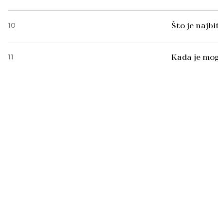
10
Što je najb
11
Kada je mog