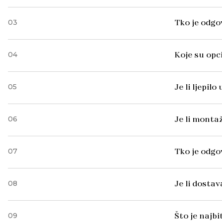
03
Tko je odgo
04
Koje su opc
05
Je li ljepil
06
Je li monta
07
Tko je odg
08
Je li dosta
09
Što je najb