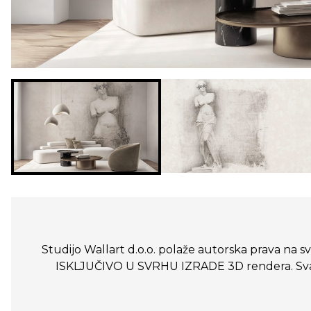
Studijo Wallart d.o.o. polaže autorska prava na sve
ISKLJUČIVO U SVRHU IZRADE 3D rendera. Svako n