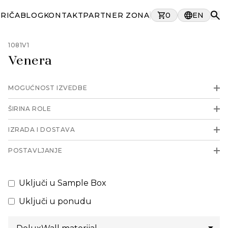
PRIČA
BLOG
KONTAKT
PARTNER ZONA
0
EN
1081V1
Venera
MOGUĆNOST IZVEDBE
ŠIRINA ROLE
IZRADA I DOSTAVA
POSTAVLJANJE
Uključi u Sample Box
Uključi u ponudu