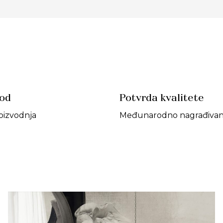
vod
Potvrda kvalitete
oizvodnja
Međunarodno nagrađivan 