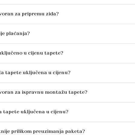
voran za pripremu zida?
ije plaćanja?
o uključeno u cijenu tapete?
ža tapete uključena u cijenu?
ovoran za ispravnu montažu tapete?
va tapete uključena u cijenu?
itnije prilikom preuzimanja paketa?