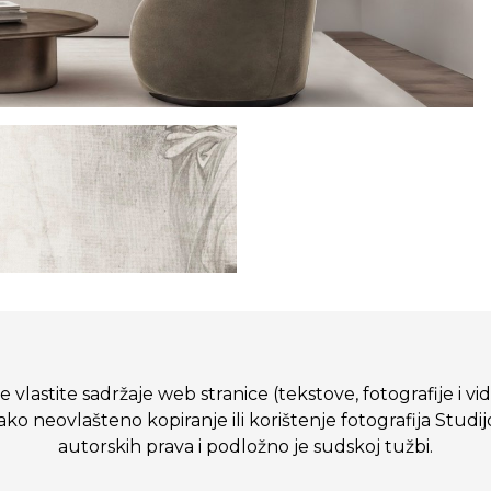
 vlastite sadržaje web stranice (tekstove, fotografije i vi
eovlašteno kopiranje ili korištenje fotografija Studij
autorskih prava i podložno je sudskoj tužbi.