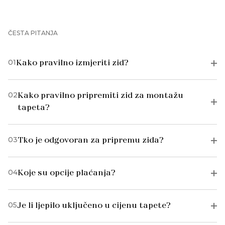
ČESTA PITANJA
01
Kako pravilno izmjeriti zid?
02
Kako pravilno pripremiti zid za montažu
tapeta?
03
Tko je odgovoran za pripremu zida?
04
Koje su opcije plaćanja?
05
Je li ljepilo uključeno u cijenu tapete?