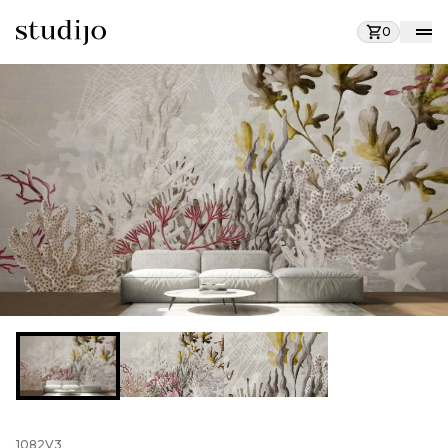
0
1082V3