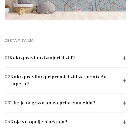
ČESTA PITANJA
01
Kako pravilno izmjeriti zid?
02
Kako pravilno pripremiti zid za montažu
tapeta?
03
Tko je odgovoran za pripremu zida?
04
Koje su opcije plaćanja?