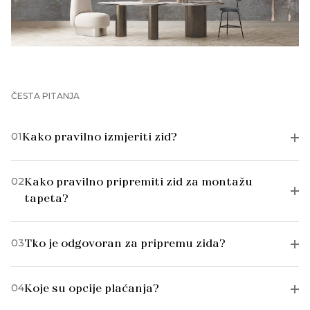
ČESTA PITANJA
01
Kako pravilno izmjeriti zid?
02
Kako pravilno pripremiti zid za montažu
tapeta?
03
Tko je odgovoran za pripremu zida?
04
Koje su opcije plaćanja?