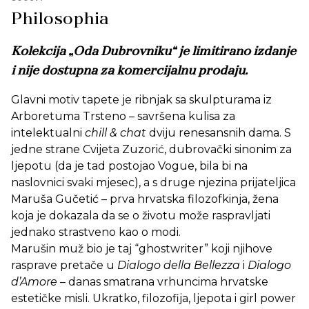
Philosophia
Kolekcija „Oda Dubrovniku“ je limitirano izdanje
i nije dostupna za komercijalnu prodaju.
Glavni motiv tapete je ribnjak sa skulpturama iz
Arboretuma Trsteno – savršena kulisa za
intelektualni
chill & chat
dviju renesansnih dama. S
jedne strane Cvijeta Zuzorić, dubrovački sinonim za
ljepotu (da je tad postojao Vogue, bila bi na
naslovnici svaki mjesec), a s druge njezina prijateljica
Maruša Gučetić – prva hrvatska filozofkinja, žena
koja je dokazala da se o životu može raspravljati
jednako strastveno kao o modi.
Marušin muž bio je taj “ghostwriter” koji njihove
rasprave pretače u
Dialogo della Bellezza
i
Dialogo
d’Amore
– danas smatrana vrhuncima hrvatske
estetičke misli. Ukratko, filozofija, ljepota i girl power