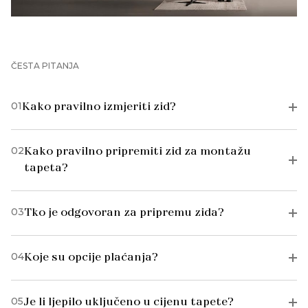
ČESTA PITANJA
01
Kako pravilno izmjeriti zid?
02
Kako pravilno pripremiti zid za montažu
tapeta?
03
Tko je odgovoran za pripremu zida?
04
Koje su opcije plaćanja?
05
Je li ljepilo uključeno u cijenu tapete?