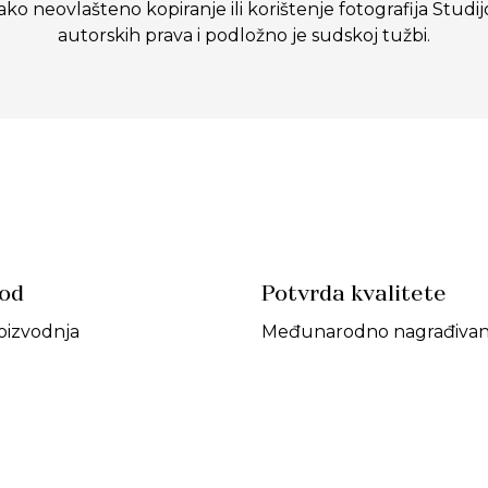
eovlašteno kopiranje ili korištenje fotografija Studij
autorskih prava i podložno je sudskoj tužbi.
vod
Potvrda kvalitete
oizvodnja
Međunarodno nagrađivan 