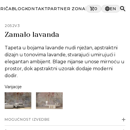
PRIČA
BLOG
KONTAKT
PARTNER ZONA
0
EN
2052V3
Zamalo lavanda
Tapeta u bojama lavande nudi nježan, apstraktni
dizajn u tonovima lavande, stvarajući umirujući i
elegantan ambijent. Blage nijanse unose mirnoću u
prostor, dok apstraktni uzorak dodaje moderni
dodir.
Varijacije
MOGUĆNOST IZVEDBE