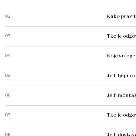
02
Kako pravil
03
Tko je odgo
04
Koje su opc
05
Je li ljepil
06
Je li monta
07
Tko je odg
08
Je li dosta