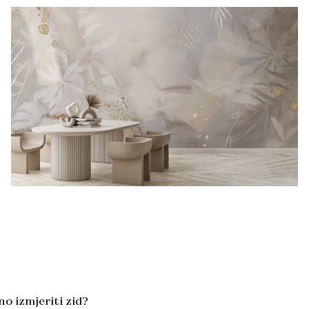
o izmjeriti zid?