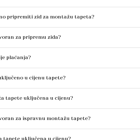
no pripremiti zid za montažu tapeta?
voran za pripremu zida?
ije plaćanja?
o uključeno u cijenu tapete?
ža tapete uključena u cijenu?
ovoran za ispravnu montažu tapete?
va tapete uključena u cijenu?