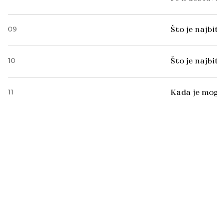
09
Što je najb
10
Što je najb
11
Kada je mog