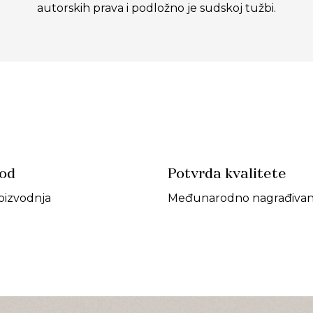
autorskih prava i podložno je sudskoj tužbi.
vod
Potvrda kvalitete
oizvodnja
Međunarodno nagrađivan 