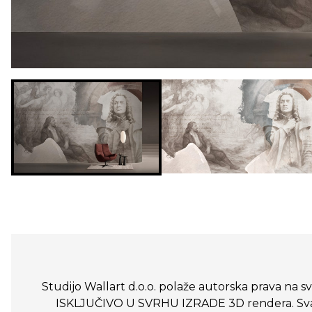
Studijo Wallart d.o.o. polaže autorska prava na sve
ISKLJUČIVO U SVRHU IZRADE 3D rendera. Svako n