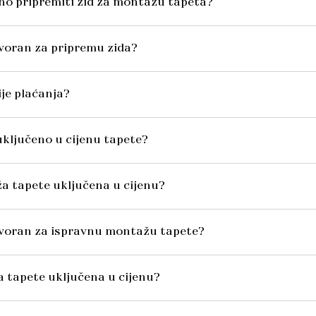
no pripremiti zid za montažu tapeta?
voran za pripremu zida?
ije plaćanja?
o uključeno u cijenu tapete?
ža tapete uključena u cijenu?
ovoran za ispravnu montažu tapete?
va tapete uključena u cijenu?