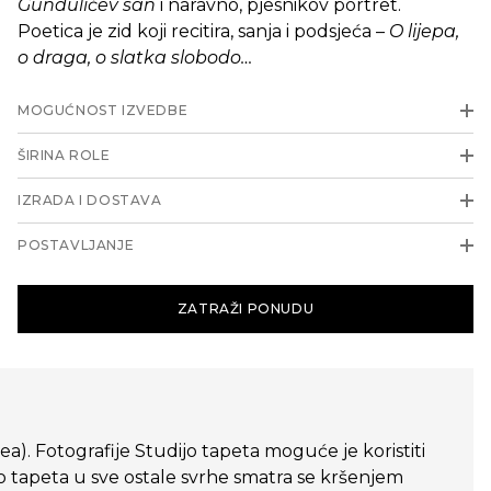
Gundulićev san
i naravno, pjesnikov portret.
Poetica je zid koji recitira, sanja i podsjeća –
O lijepa,
o draga, o slatka slobodo…
MOGUĆNOST IZVEDBE
ŠIRINA ROLE
IZRADA I DOSTAVA
POSTAVLJANJE
ZATRAŽI PONUDU
dea). Fotografije Studijo tapeta moguće je koristiti
o tapeta u sve ostale svrhe smatra se kršenjem