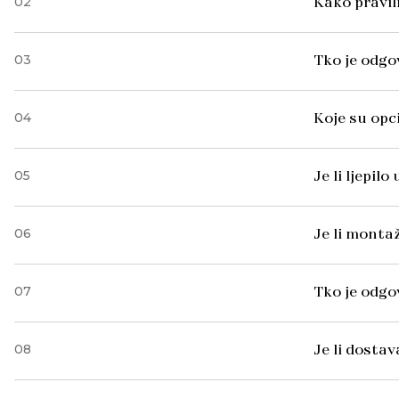
02
Kako pravil
03
Tko je odgo
04
Koje su opc
05
Je li ljepil
06
Je li monta
07
Tko je odg
08
Je li dosta