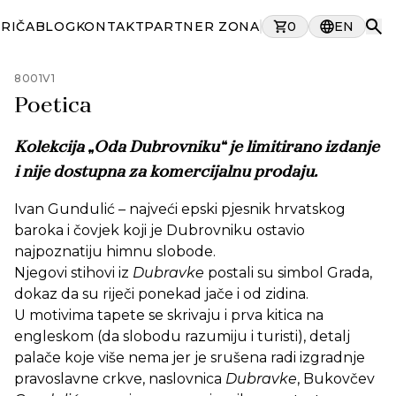
PRIČA
BLOG
KONTAKT
PARTNER ZONA
0
EN
8001V1
Poetica
Kolekcija „Oda Dubrovniku“ je limitirano izdanje
i nije dostupna za komercijalnu prodaju.
Ivan Gundulić – najveći epski pjesnik hrvatskog
baroka i čovjek koji je Dubrovniku ostavio
najpoznatiju himnu slobode.
Njegovi stihovi iz
Dubravke
postali su simbol Grada,
dokaz da su riječi ponekad jače i od zidina.
U motivima tapete se skrivaju i prva kitica na
engleskom (da slobodu razumiju i turisti), detalj
palače koje više nema jer je srušena radi izgradnje
pravoslavne crkve, naslovnica
Dubravke
, Bukovčev